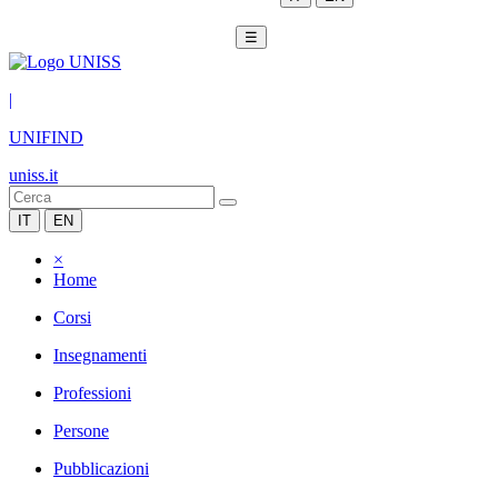
☰
|
UNIFIND
uniss.it
IT
EN
×
Home
Corsi
Insegnamenti
Professioni
Persone
Pubblicazioni