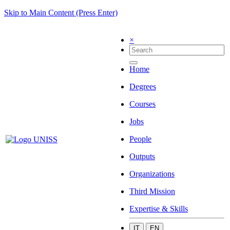
Skip to Main Content (Press Enter)
×
Home
Degrees
Courses
Jobs
People
Outputs
Organizations
Third Mission
Expertise & Skills
IT
EN