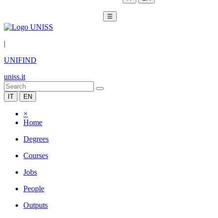
☰
|
UNIFIND
uniss.it
IT
EN
×
Home
Degrees
Courses
Jobs
People
Outputs