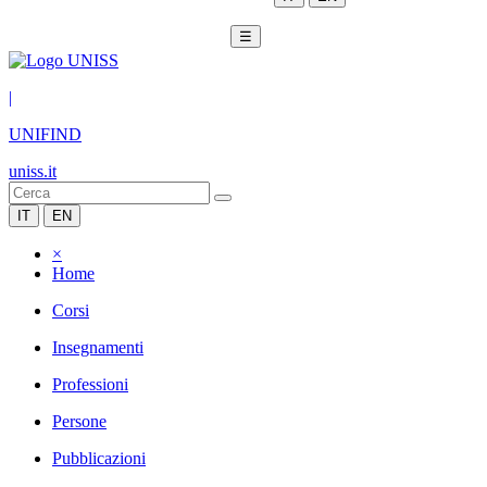
☰
|
UNIFIND
uniss.it
IT
EN
×
Home
Corsi
Insegnamenti
Professioni
Persone
Pubblicazioni