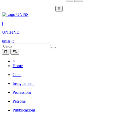
☰
|
UNIFIND
uniss.it
IT
EN
×
Home
Corsi
Insegnamenti
Professioni
Persone
Pubblicazioni