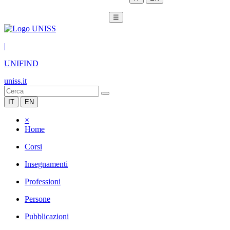
☰
|
UNIFIND
uniss.it
IT
EN
×
Home
Corsi
Insegnamenti
Professioni
Persone
Pubblicazioni