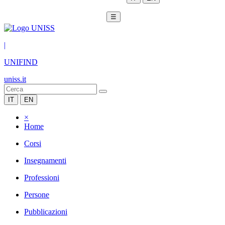
☰
|
UNIFIND
uniss.it
IT
EN
×
Home
Corsi
Insegnamenti
Professioni
Persone
Pubblicazioni