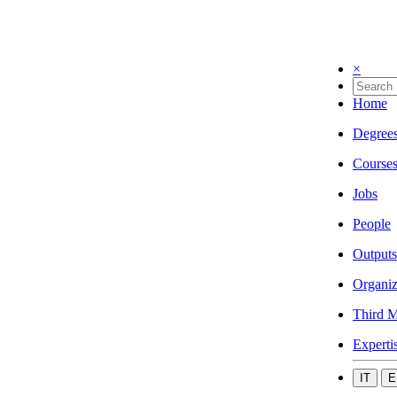
×
Home
Degree
Course
Jobs
People
Outputs
Organiz
Third M
Experti
IT
E