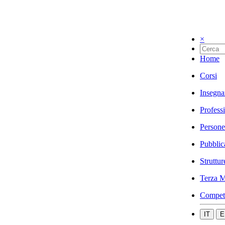
×
Home
Corsi
Insegna
Profess
Persone
Pubblic
Struttur
Terza M
Compet
IT
E