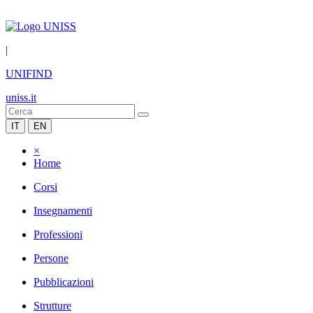
|
UNIFIND
uniss.it
IT
EN
×
Home
Corsi
Insegnamenti
Professioni
Persone
Pubblicazioni
Strutture