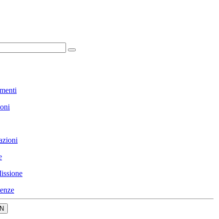
menti
ioni
azioni
e
issione
enze
N