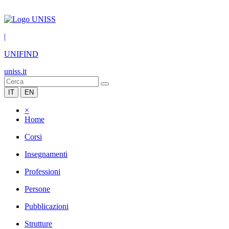
|
UNIFIND
uniss.it
IT
EN
×
Home
Corsi
Insegnamenti
Professioni
Persone
Pubblicazioni
Strutture