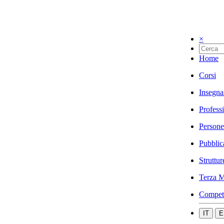
×
Home
Corsi
Insegna
Profess
Persone
Pubblic
Struttur
Terza M
Compet
IT
E