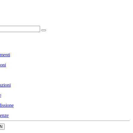
menti
ioni
azioni
e
issione
enze
N