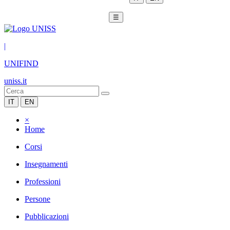
☰
|
UNIFIND
uniss.it
IT
EN
×
Home
Corsi
Insegnamenti
Professioni
Persone
Pubblicazioni