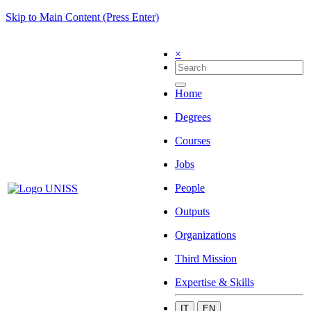
Skip to Main Content (Press Enter)
×
Home
Degrees
Courses
Jobs
People
Outputs
Organizations
Third Mission
Expertise & Skills
IT
EN