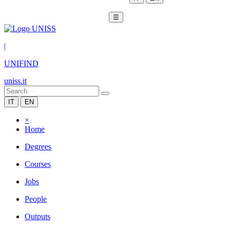
☰
|
UNIFIND
uniss.it
IT
EN
×
Home
Degrees
Courses
Jobs
People
Outputs