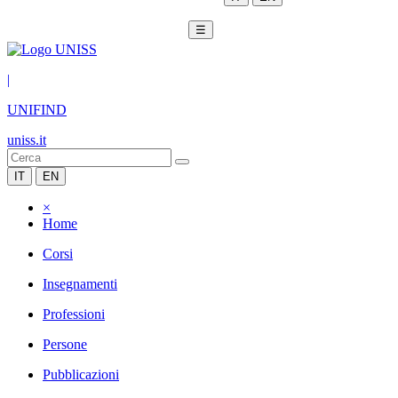
☰
|
UNIFIND
uniss.it
IT
EN
×
Home
Corsi
Insegnamenti
Professioni
Persone
Pubblicazioni