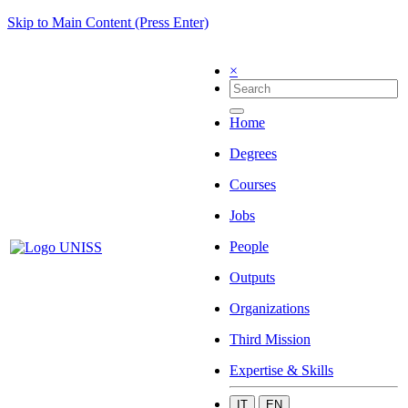
Skip to Main Content (Press Enter)
×
Home
Degrees
Courses
Jobs
People
Outputs
Organizations
Third Mission
Expertise & Skills
IT
EN