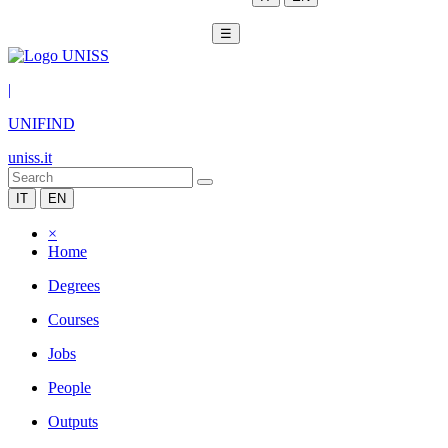
☰
|
UNIFIND
uniss.it
IT
EN
×
Home
Degrees
Courses
Jobs
People
Outputs