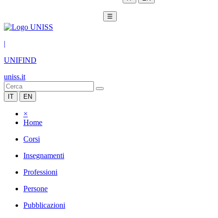
☰
|
UNIFIND
uniss.it
IT
EN
×
Home
Corsi
Insegnamenti
Professioni
Persone
Pubblicazioni