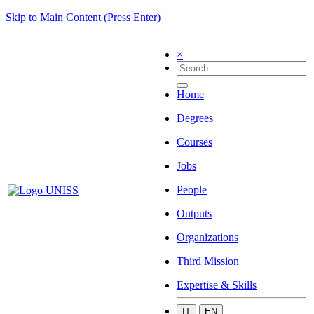
Skip to Main Content (Press Enter)
×
Home
Degrees
Courses
Jobs
People
Outputs
Organizations
Third Mission
Expertise & Skills
IT
EN