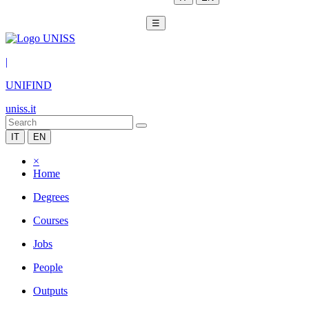
☰
|
UNIFIND
uniss.it
IT
EN
×
Home
Degrees
Courses
Jobs
People
Outputs