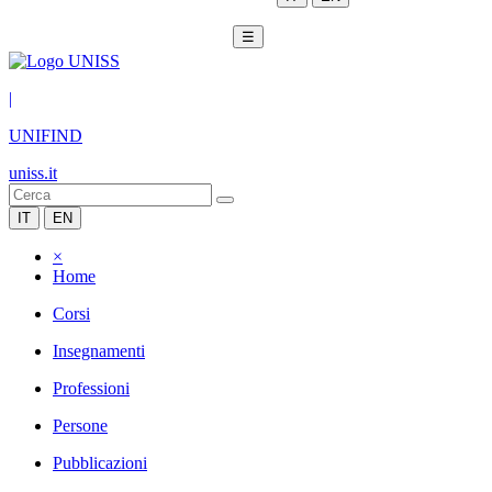
☰
|
UNIFIND
uniss.it
IT
EN
×
Home
Corsi
Insegnamenti
Professioni
Persone
Pubblicazioni