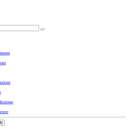
menti
ioni
azioni
e
issione
enze
N