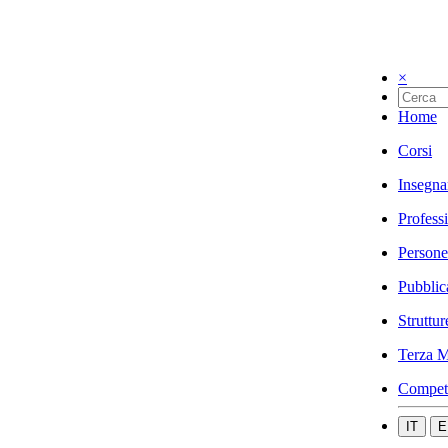
×
Home
Corsi
Insegna
Profess
Persone
Pubblic
Struttur
Terza M
Compet
IT
E