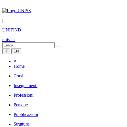
|
UNIFIND
uniss.it
IT
EN
×
Home
Corsi
Insegnamenti
Professioni
Persone
Pubblicazioni
Strutture