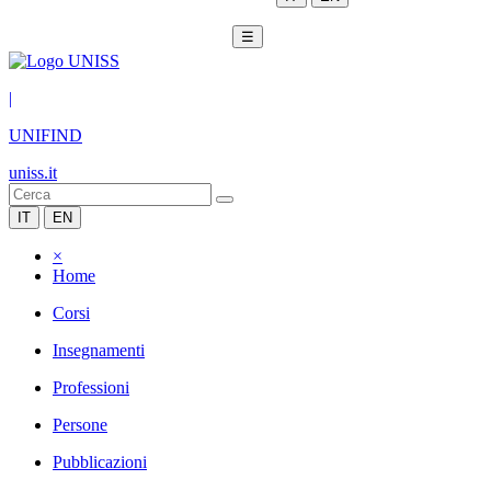
☰
|
UNIFIND
uniss.it
IT
EN
×
Home
Corsi
Insegnamenti
Professioni
Persone
Pubblicazioni