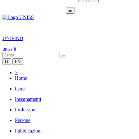
☰
|
UNIFIND
uniss.it
IT
EN
×
Home
Corsi
Insegnamenti
Professioni
Persone
Pubblicazioni