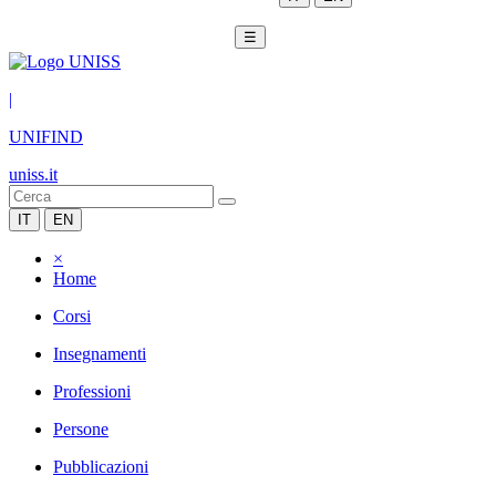
☰
|
UNIFIND
uniss.it
IT
EN
×
Home
Corsi
Insegnamenti
Professioni
Persone
Pubblicazioni