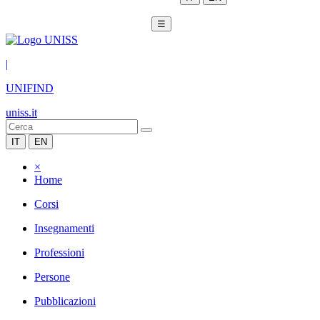
☰
|
UNIFIND
uniss.it
IT
EN
×
Home
Corsi
Insegnamenti
Professioni
Persone
Pubblicazioni