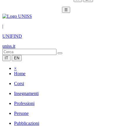
☰
|
UNIFIND
uniss.it
IT
EN
×
Home
Corsi
Insegnamenti
Professioni
Persone
Pubblicazioni