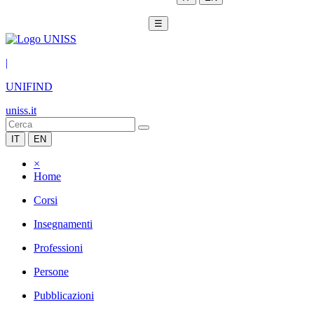
☰
|
UNIFIND
uniss.it
IT
EN
×
Home
Corsi
Insegnamenti
Professioni
Persone
Pubblicazioni