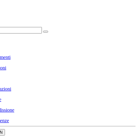
menti
ioni
azioni
e
issione
enze
N