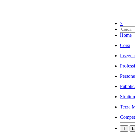
×
Home
Corsi
Insegna
Profess
Persone
Pubblic
Struttur
Terza M
Compet
IT
E