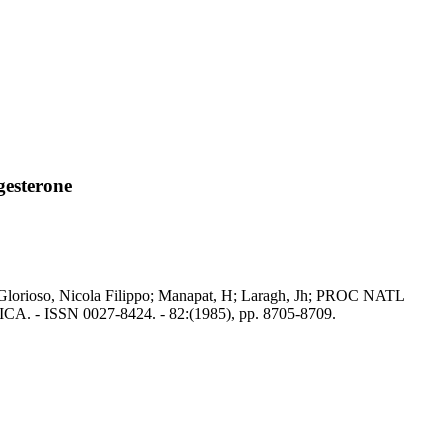
gesterone
Sa; Glorioso, Nicola Filippo; Manapat, H; Laragh, Jh; PROC NATL
SSN 0027-8424. - 82:(1985), pp. 8705-8709.