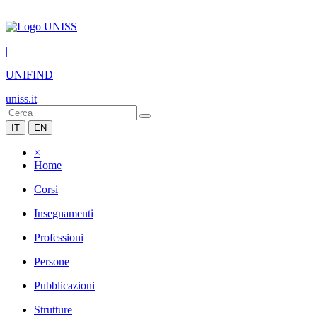
|
UNIFIND
uniss.it
IT
EN
×
Home
Corsi
Insegnamenti
Professioni
Persone
Pubblicazioni
Strutture