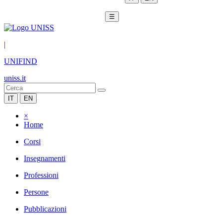
☰
|
UNIFIND
uniss.it
IT
EN
×
Home
Corsi
Insegnamenti
Professioni
Persone
Pubblicazioni