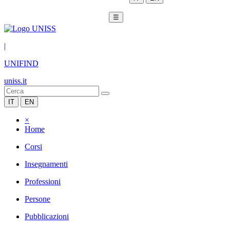
☰
|
UNIFIND
uniss.it
IT
EN
×
Home
Corsi
Insegnamenti
Professioni
Persone
Pubblicazioni