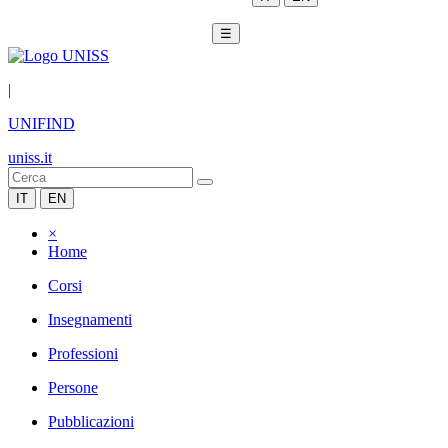
☰
|
UNIFIND
uniss.it
IT
EN
×
Home
Corsi
Insegnamenti
Professioni
Persone
Pubblicazioni