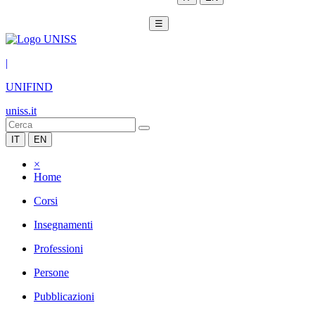
☰
|
UNIFIND
uniss.it
IT
EN
×
Home
Corsi
Insegnamenti
Professioni
Persone
Pubblicazioni