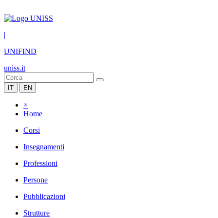
|
UNIFIND
uniss.it
IT
EN
×
Home
Corsi
Insegnamenti
Professioni
Persone
Pubblicazioni
Strutture