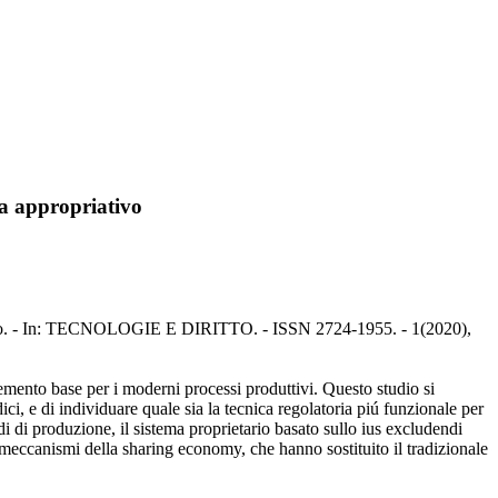
ma appropriativo
brizio. - In: TECNOLOGIE E DIRITTO. - ISSN 2724-1955. - 1(2020),
mento base per i moderni processi produttivi. Questo studio si
ci, e di individuare quale sia la tecnica regolatoria piú funzionale per
todi di produzione, il sistema proprietario basato sullo ius excludendi
 i meccanismi della sharing economy, che hanno sostituito il tradizionale