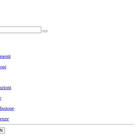
menti
ioni
azioni
e
issione
enze
N