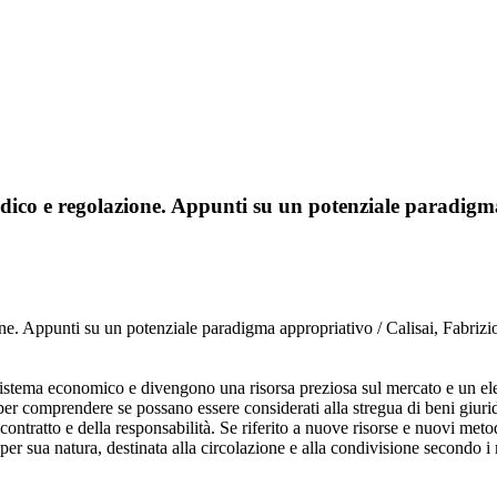
idico e regolazione. Appunti su un potenziale paradig
ione. Appunti su un potenziale paradigma appropriativo / Calisai, Fa
istema economico e divengono una risorsa preziosa sul mercato e un ele
per comprendere se possano essere considerati alla stregua di beni giuridi
del contratto e della responsabilità. Se riferito a nuove risorse e nuovi me
è, per sua natura, destinata alla circolazione e alla condivisione secondo