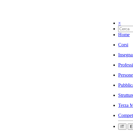
×
Home
Corsi
Insegna
Profess
Persone
Pubblic
Struttur
Terza M
Compet
IT
E