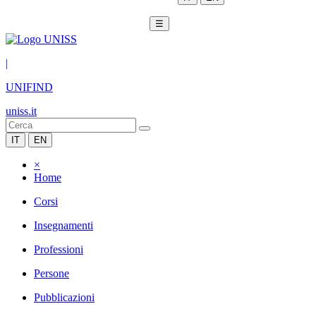
☰
|
UNIFIND
uniss.it
IT
EN
×
Home
Corsi
Insegnamenti
Professioni
Persone
Pubblicazioni