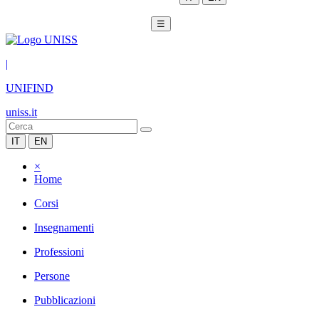
☰
|
UNIFIND
uniss.it
IT
EN
×
Home
Corsi
Insegnamenti
Professioni
Persone
Pubblicazioni