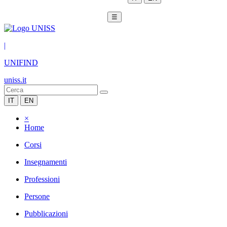
☰
|
UNIFIND
uniss.it
IT
EN
×
Home
Corsi
Insegnamenti
Professioni
Persone
Pubblicazioni