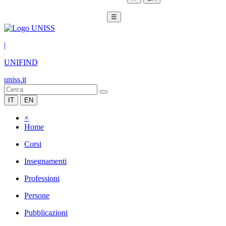
☰
|
UNIFIND
uniss.it
IT
EN
×
Home
Corsi
Insegnamenti
Professioni
Persone
Pubblicazioni