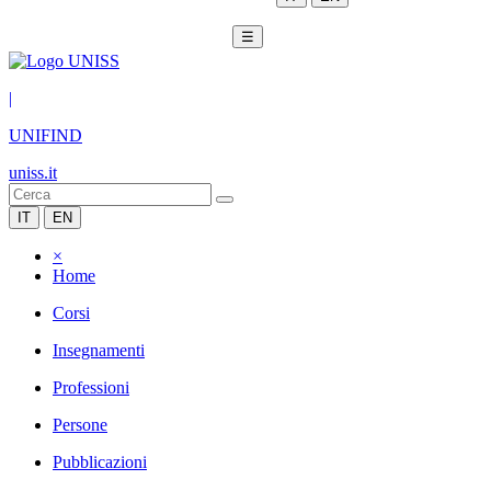
☰
|
UNIFIND
uniss.it
IT
EN
×
Home
Corsi
Insegnamenti
Professioni
Persone
Pubblicazioni