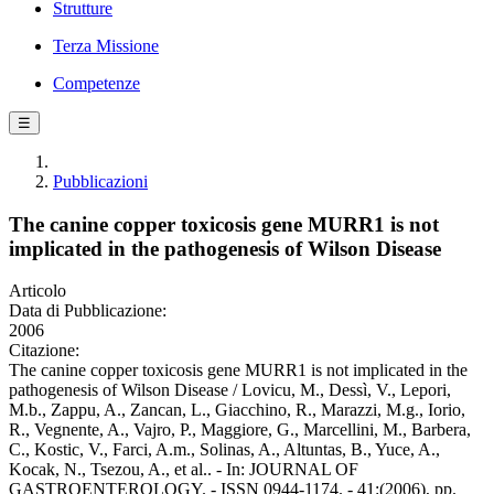
Strutture
Terza Missione
Competenze
☰
Pubblicazioni
The canine copper toxicosis gene MURR1 is not
implicated in the pathogenesis of Wilson Disease
Articolo
Data di Pubblicazione:
2006
Citazione:
The canine copper toxicosis gene MURR1 is not implicated in the
pathogenesis of Wilson Disease / Lovicu, M., Dessì, V., Lepori,
M.b., Zappu, A., Zancan, L., Giacchino, R., Marazzi, M.g., Iorio,
R., Vegnente, A., Vajro, P., Maggiore, G., Marcellini, M., Barbera,
C., Kostic, V., Farci, A.m., Solinas, A., Altuntas, B., Yuce, A.,
Kocak, N., Tsezou, A., et al.. - In: JOURNAL OF
GASTROENTEROLOGY. - ISSN 0944-1174. - 41:(2006), pp.