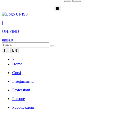
☰
|
UNIFIND
uniss.it
IT
EN
×
Home
Corsi
Insegnamenti
Professioni
Persone
Pubblicazioni