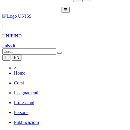
☰
|
UNIFIND
uniss.it
IT
EN
×
Home
Corsi
Insegnamenti
Professioni
Persone
Pubblicazioni