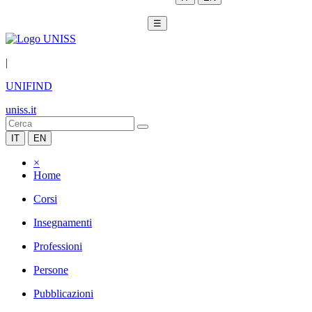
☰
|
UNIFIND
uniss.it
IT
EN
×
Home
Corsi
Insegnamenti
Professioni
Persone
Pubblicazioni