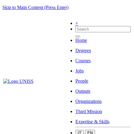
Skip to Main Content (Press Enter)
×
Home
Degrees
Courses
Jobs
People
Outputs
Organizations
Third Mission
Expertise & Skills
IT
EN