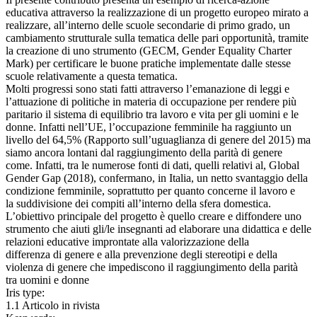
educativa attraverso la realizzazione di un progetto europeo mirato a
realizzare, all’interno delle scuole secondarie di primo grado, un
cambiamento strutturale sulla tematica delle pari opportunità, tramite
la creazione di uno strumento (GECM, Gender Equality Charter
Mark) per certificare le buone pratiche implementate dalle stesse
scuole relativamente a questa tematica.
Molti progressi sono stati fatti attraverso l’emanazione di leggi e
l’attuazione di politiche in materia di occupazione per rendere più
paritario il sistema di equilibrio tra lavoro e vita per gli uomini e le
donne. Infatti nell’UE, l’occupazione femminile ha raggiunto un
livello del 64,5% (Rapporto sull’uguaglianza di genere del 2015) ma
siamo ancora lontani dal raggiungimento della parità di genere
come. Infatti, tra le numerose fonti di dati, quelli relativi al, Global
Gender Gap (2018), confermano, in Italia, un netto svantaggio della
condizione femminile, soprattutto per quanto concerne il lavoro e
la suddivisione dei compiti all’interno della sfera domestica.
L’obiettivo principale del progetto è quello creare e diffondere uno
strumento che aiuti gli/le insegnanti ad elaborare una didattica e delle
relazioni educative improntate alla valorizzazione della
differenza di genere e alla prevenzione degli stereotipi e della
violenza di genere che impediscono il raggiungimento della parità
tra uomini e donne
Iris type:
1.1 Articolo in rivista