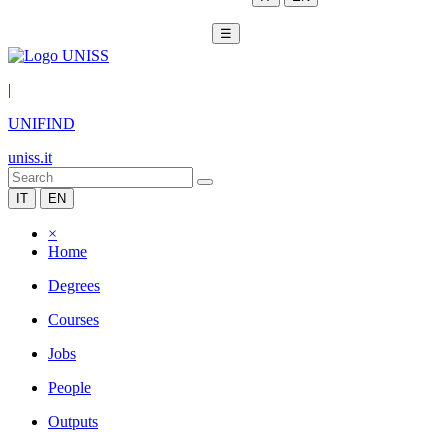
☰
|
UNIFIND
uniss.it
IT
EN
×
Home
Degrees
Courses
Jobs
People
Outputs