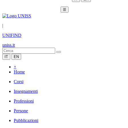
☰
|
UNIFIND
uniss.it
IT
EN
×
Home
Corsi
Insegnamenti
Professioni
Persone
Pubblicazioni