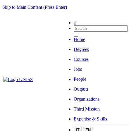
Skip to Main Content (Press Enter)
×
Home
Degrees
Courses
Jobs
People
Outputs
Organizations
Third Mission
Expertise & Skills
IT
EN