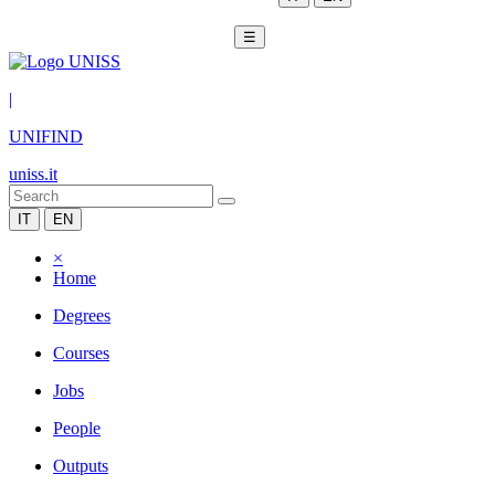
☰
|
UNIFIND
uniss.it
IT
EN
×
Home
Degrees
Courses
Jobs
People
Outputs