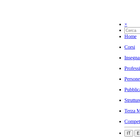
×
Home
Corsi
Insegna
Profess
Persone
Pubblic
Struttur
Terza M
Compet
IT
E