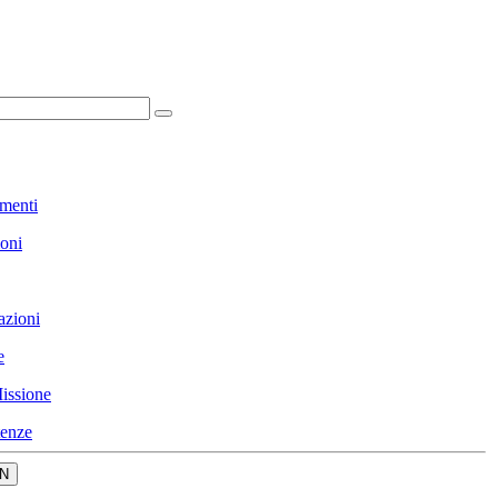
menti
ioni
azioni
e
issione
enze
N