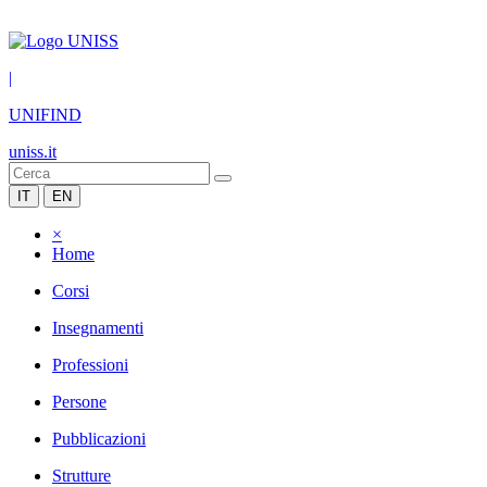
|
UNIFIND
uniss.it
IT
EN
×
Home
Corsi
Insegnamenti
Professioni
Persone
Pubblicazioni
Strutture