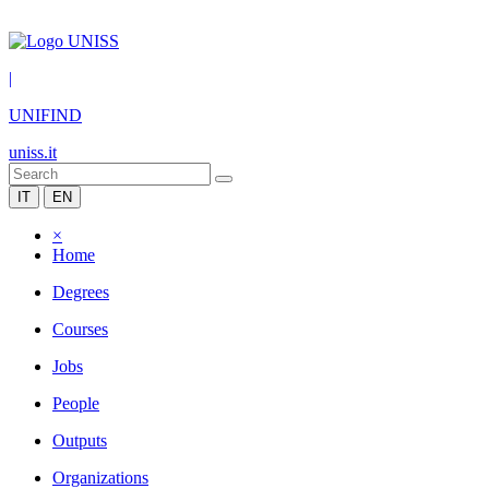
|
UNIFIND
uniss.it
IT
EN
×
Home
Degrees
Courses
Jobs
People
Outputs
Organizations