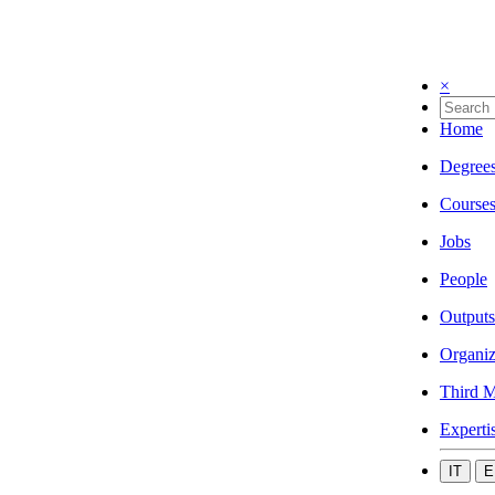
×
Home
Degree
Course
Jobs
People
Outputs
Organiz
Third M
Experti
IT
E