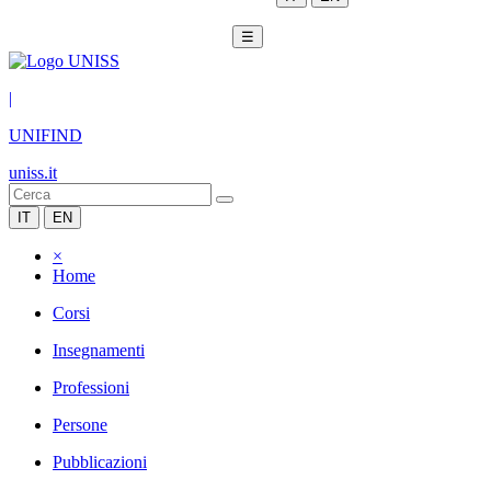
☰
|
UNIFIND
uniss.it
IT
EN
×
Home
Corsi
Insegnamenti
Professioni
Persone
Pubblicazioni