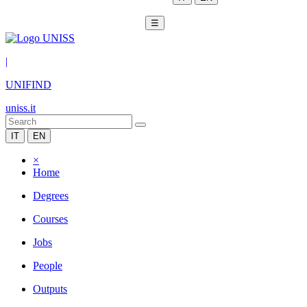
☰
|
UNIFIND
uniss.it
IT
EN
×
Home
Degrees
Courses
Jobs
People
Outputs