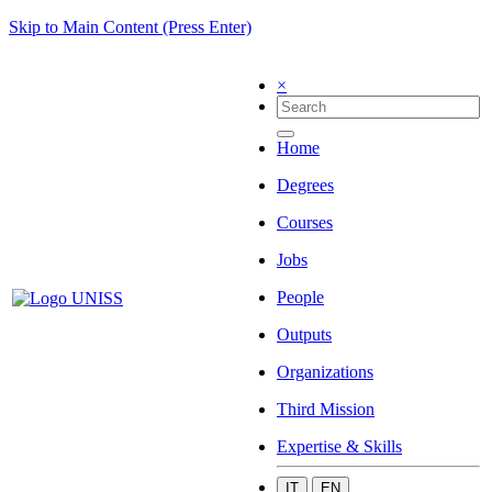
Skip to Main Content (Press Enter)
×
Home
Degrees
Courses
Jobs
People
Outputs
Organizations
Third Mission
Expertise & Skills
IT
EN