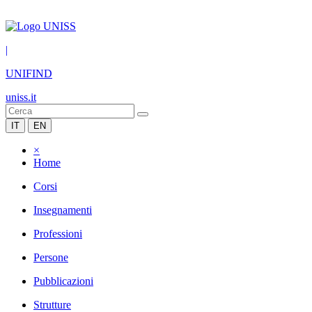
|
UNIFIND
uniss.it
IT
EN
×
Home
Corsi
Insegnamenti
Professioni
Persone
Pubblicazioni
Strutture