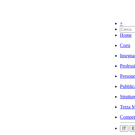
×
Home
Corsi
Insegna
Profess
Persone
Pubblic
Struttur
Terza M
Compet
IT
E