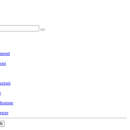
menti
ioni
azioni
e
issione
enze
N