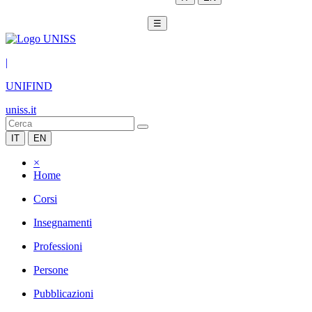
☰
|
UNIFIND
uniss.it
IT
EN
×
Home
Corsi
Insegnamenti
Professioni
Persone
Pubblicazioni