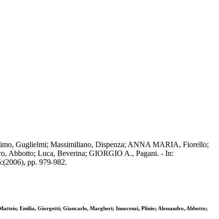
ssimo, Guglielmi; Massimiliano, Dispenza; ANNA MARIA, Fiorello;
dro, Abbotto; Luca, Beverina; GIORGIO A., Pagani. - In:
06), pp. 979-982.
eis; Emilia, Giorgetti; Giancarlo, Margheri; Innocenzi, Plinio; Alessandro, Abbotto;