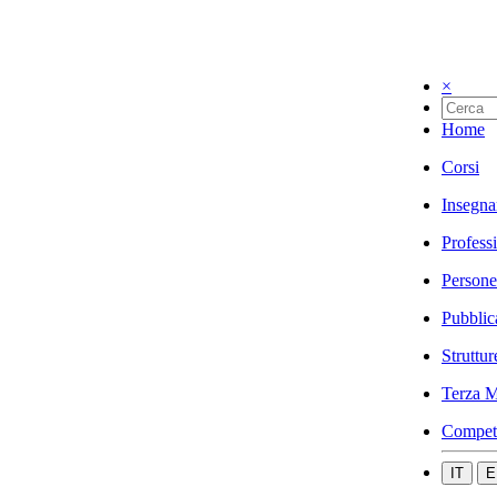
×
Home
Corsi
Insegna
Profess
Persone
Pubblic
Struttur
Terza M
Compet
IT
E