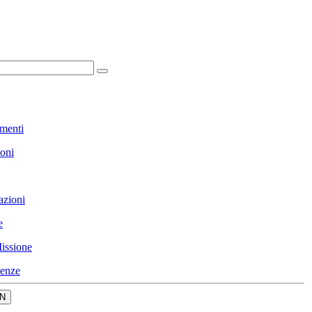
menti
ioni
azioni
e
issione
enze
N