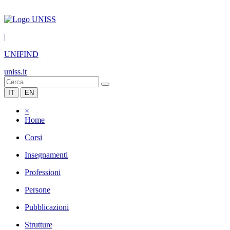
|
UNIFIND
uniss.it
IT
EN
×
Home
Corsi
Insegnamenti
Professioni
Persone
Pubblicazioni
Strutture