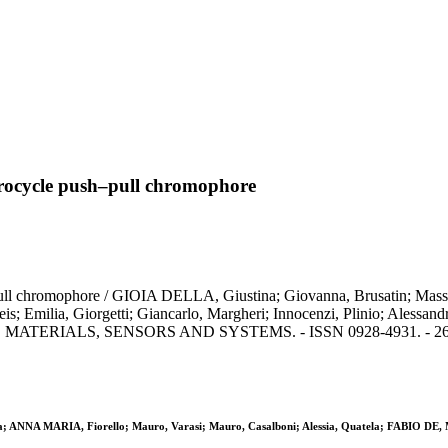
terocycle push–pull chromophore
sh–pull chromophore / GIOIA DELLA, Giustina; Giovanna, Brusatin; Ma
s; Emilia, Giorgetti; Giancarlo, Margheri; Innocenzi, Plinio; Alessan
RIALS, SENSORS AND SYSTEMS. - ISSN 0928-4931. - 26:(20
 ANNA MARIA, Fiorello; Mauro, Varasi; Mauro, Casalboni; Alessia, Quatela; FABIO DE, Matt