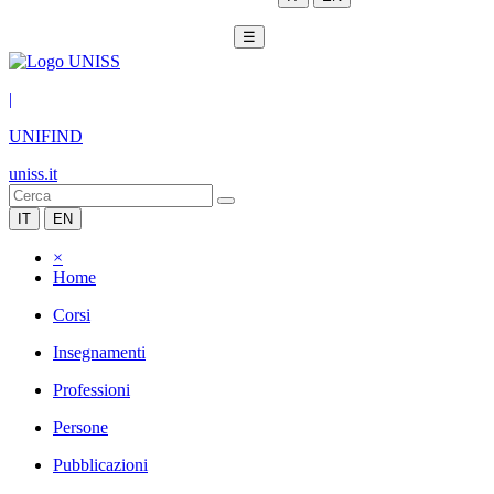
☰
|
UNIFIND
uniss.it
IT
EN
×
Home
Corsi
Insegnamenti
Professioni
Persone
Pubblicazioni