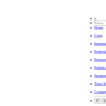
×
Home
Corsi
Insegna
Profess
Persone
Pubblic
Struttur
Terza M
Compet
IT
E