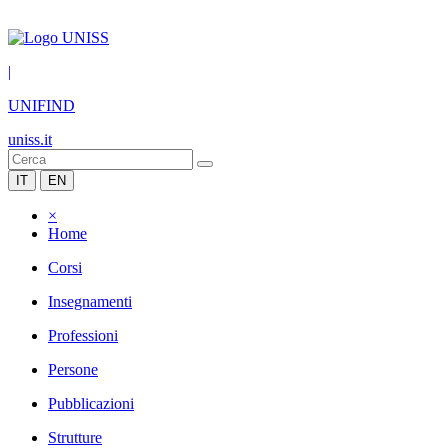
|
UNIFIND
uniss.it
IT
EN
×
Home
Corsi
Insegnamenti
Professioni
Persone
Pubblicazioni
Strutture