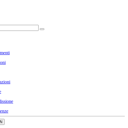
menti
ioni
azioni
e
issione
enze
N