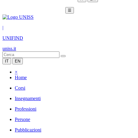
☰
|
UNIFIND
uniss.it
IT
EN
×
Home
Corsi
Insegnamenti
Professioni
Persone
Pubblicazioni